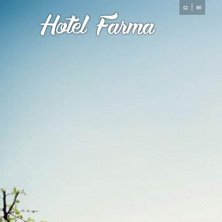
cz
en