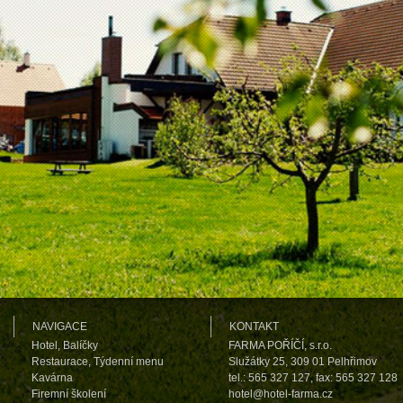
NAVIGACE
KONTAKT
Hotel
,
Balíčky
FARMA POŘÍČÍ, s.r.o.
Restaurace
,
Týdenní menu
Služátky 25, 309 01 Pelhřimov
Kavárna
tel.: 565 327 127, fax: 565 327 128
Firemní školení
hotel@hotel-farma.cz