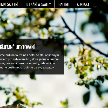
REMNÍ ŠKOLENÍ
SETKÁNÍ A SVATBY
GALERIE
KONTAKT
ŘÍJEMNÉ UBYTOVÁNÍ
sme hrdí na to, že náš hotel se stal oblíbeným
ístem pro setkávání lidí, ať se jedná o firemní
kce, pracovní i osobní schůzky, relaxaci po
louhé cestě nebo rodinné oslavy a svatby.